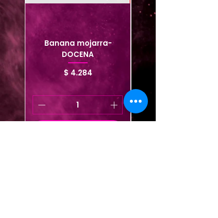
Banana mojarra-
Piojito Conejo- Bag *
DOCENA
Precio
$ 4.284
Agregar al carrito
Agregar al carrito