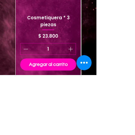
Cosmetiquera * 3
Cosmetiquera viaje
piezas
Precio
$ 23.800
Agregar al carrito
Agregar al carrito