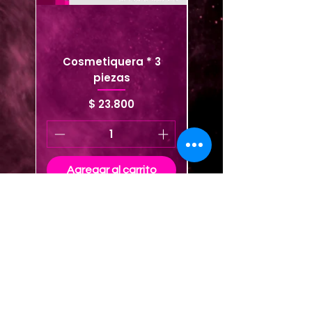
Cosmetiquera * 3
Cosmetiquera viaje
piezas
Precio
$ 23.800
Agregar al carrito
Agregar al carrito