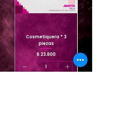
Cosmetiquera * 3
Cosmetiquera viaje
piezas
Precio
$ 23.800
Agregar al carrito
Agregar al carrito