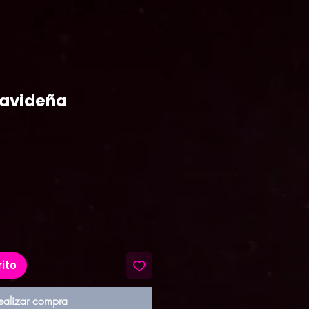
avideña
recio
rito
ealizar compra