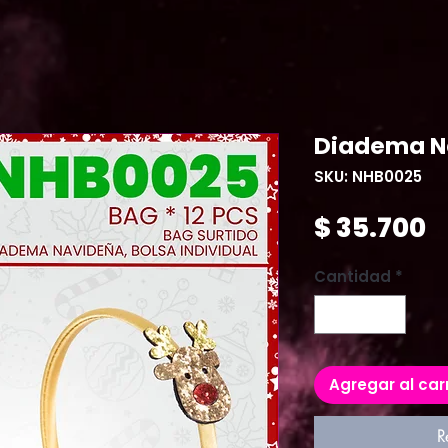
Diadema N
SKU: NHB0025
P
$ 35.700
Cantidad
*
Agregar al car
R