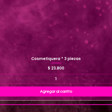
Cosmetiquera * 3 piezas
Precio
$ 23.800
Agregar al carrito