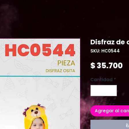
Disfraz de 
SKU: HC0544
P
$ 35.700
Cantidad
*
Agregar al car
R