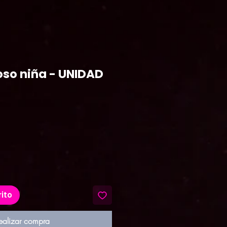
oso niña - UNIDAD
recio
rito
ealizar compra