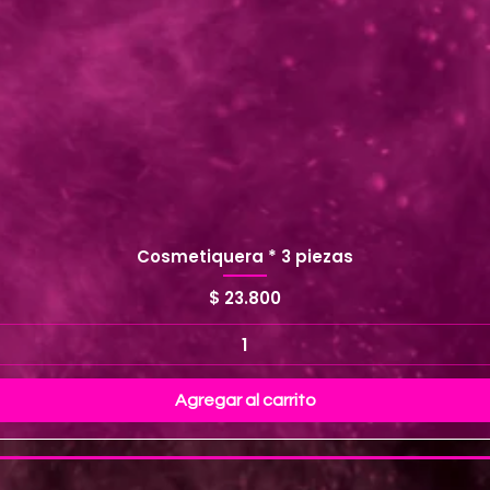
Cosmetiquera * 3 piezas
Precio
$ 23.800
Agregar al carrito