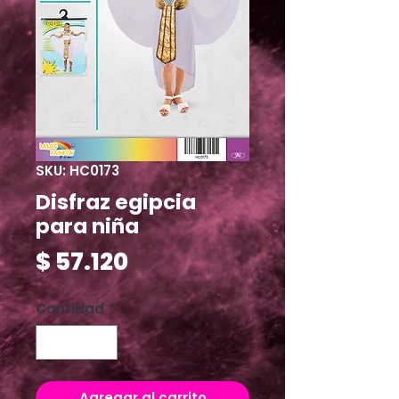
SKU: HC0173
Disfraz egipcia
para niña
Precio
$ 57.120
Cantidad
*
Agregar al carrito