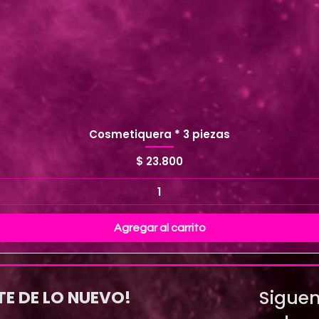
Cosmetiquera * 3 piezas
Precio
$ 23.800
Agregar al carrito
Siguen
TE DE LO NUEVO!