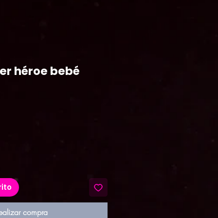
per héroe bebé
recio
rito
ealizar compra