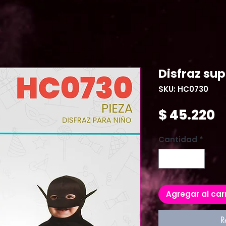
Disfraz su
SKU: HC0730
P
$ 45.220
Cantidad
*
Agregar al car
R