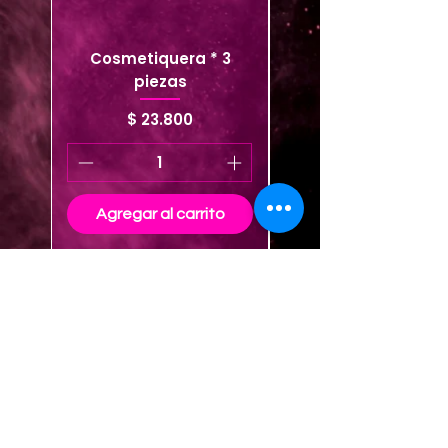
Cosmetiquera * 3
Cosmetiquera viaje
piezas
Precio
$ 23.800
Agregar al carrito
Agregar al carrito