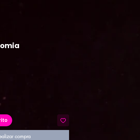
momia
recio
rito
ealizar compra