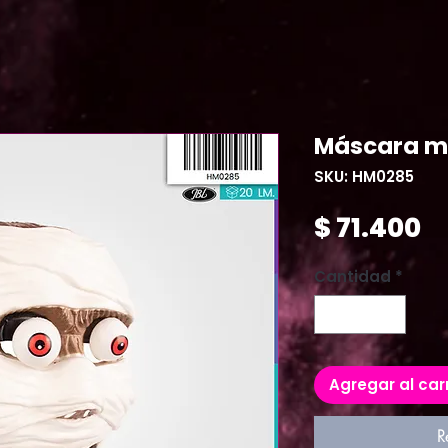
Máscara 
SKU: HM0285
P
$ 71.400
Cantidad
*
Agregar al car
R