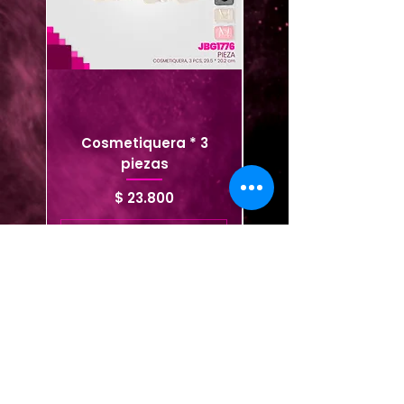
Cosmetiquera * 3
Cosmetiquera viaje
piezas
Precio
$ 23.800
Agregar al carrito
Agregar al carrito