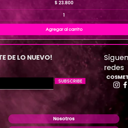
Precio
$ 23.800
Agregar al carrito
Siguen
TE DE LO NUEVO!
redes
COSMET
SUBSCRIBE
Nosotros