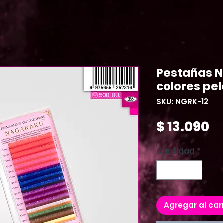
Pestañas 
colores pel
SKU: NGRK-12
Pr
$ 13.090
Cantidad
*
Agregar al car