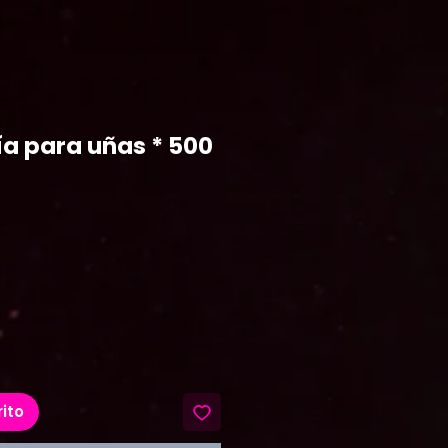
ía para uñas * 500
ecio
rito