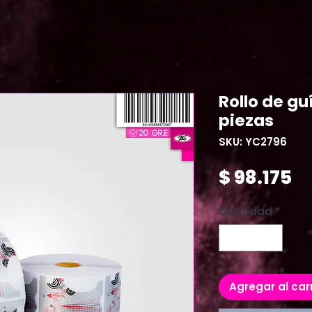
Rollo de gu
piezas
SKU: YC2796
Pr
$ 98.175
Cantidad
*
Agregar al car