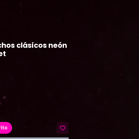
chos clásicos neón
et
ecio
rito