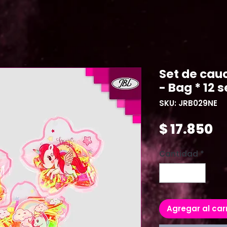
Set de cau
- Bag * 12 s
SKU: JRB029NE
Pr
$ 17.850
Cantidad
*
Agregar al car