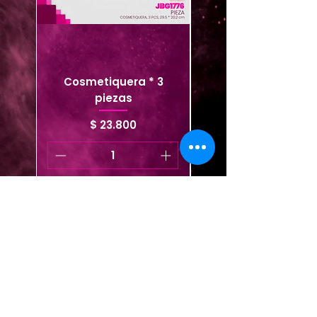
Cosmetiquera * 3
Cosmetiquera viaje
piezas
Precio
$ 23.800
Agregar al carrito
Agregar al carrito