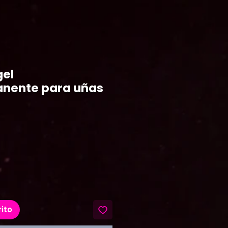
gel
nente para uñas
recio
rito