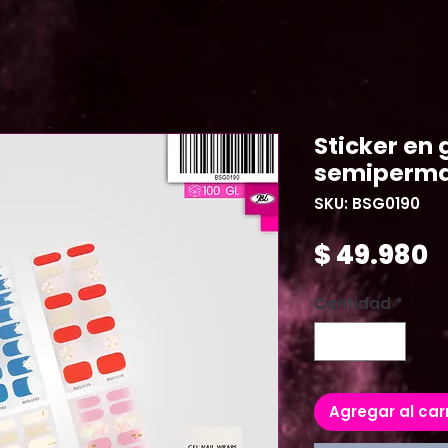
Sticker en 
semiperma
SKU: BSG0190
P
$ 49.980
Cantidad
*
Agregar al car