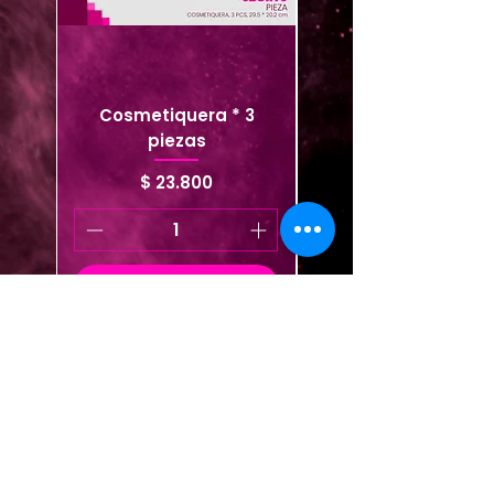
Cosmetiquera * 3
Cosmetiquera viaje
piezas
Precio
$ 23.800
Agregar al carrito
Agregar al carrito