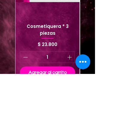
Cosmetiquera * 3
Cosmetiquera viaje
piezas
Precio
$ 23.800
Agregar al carrito
Agregar al carrito