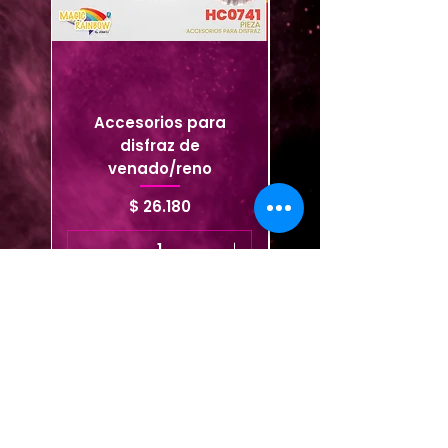
Accesorios para
Máscara para disfr
disfraz de
venado/reno
Precio
$ 26.180
Agregar al carrito
Agregar al carrito