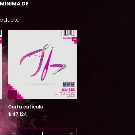
MÍNIMA DE
roducto.
Corta cutícula
Vista rápida
Precio
$ 47.124