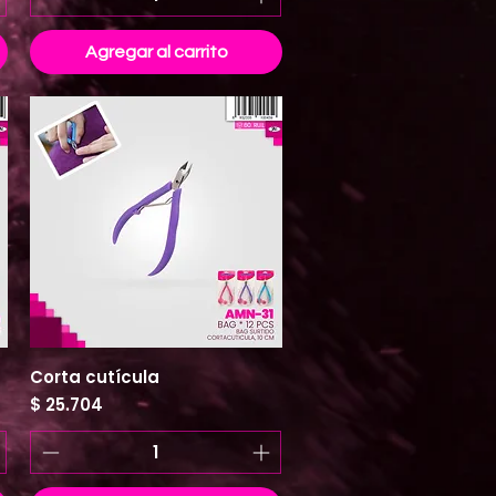
Agregar al carrito
Corta cutícula
Vista rápida
Precio
$ 25.704