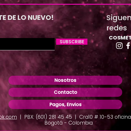
Siguen
TE DE LO NUEVO!
redes
COSMET
SUBSCRIBE
Nosotros
Contacto
Pagos, Envios
ok.com
| PBX: (601) 281 45 45 | Cra10 # 10-53 oficina 
Bogotá - Colombia