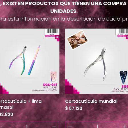
, EXISTEN PRODUCTOS QUE TIENEN UNA COMPRA 
UNIDADES.
ra esta información en la descripción de cada p
rtacutícula + lima
Cortacutícula mundial
Vista rápida
Vista rápida
rnasol
Precio
$ 57.120
ecio
92.820