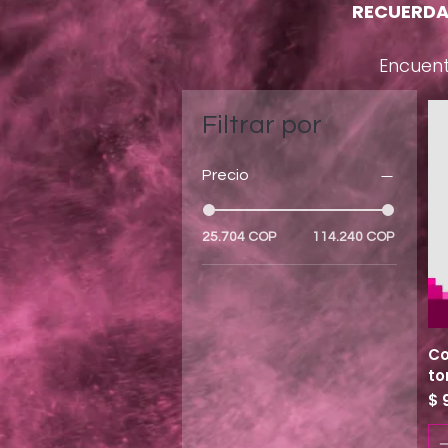
RECUERDA
Encuent
Filtrar por
Precio
25.704 COP
114.240 COP
Co
to
Pr
$ 