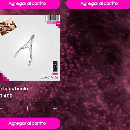
Agregar al carrito
Agregar al carrito
rta cutícula
Vista rápida
ecio
71.400
Agregar al carrito