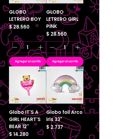
GLOBO
GLOBO
LETRERO BOY
LETRERO GIRL
PINK
Precio
$ 28.560
Precio
$ 28.560
Agregar al carrito
Agregar al carrito
Globo IT'S A
Globo foil Arco
GIRL HEART'S
iris 33"
BEAR 12''
Precio
$ 2.737
Precio
$ 14.280