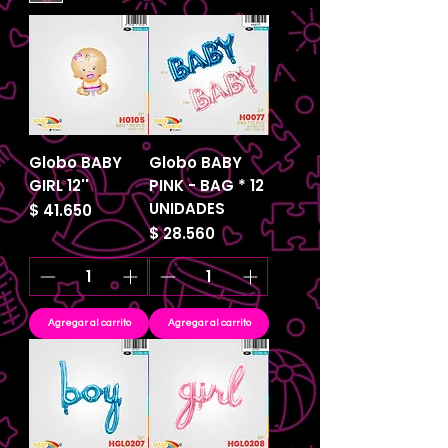
Globo BABY
Globo BABY
GIRL 12''
PINK - BAG * 12
UNIDADES
Precio
$ 41.650
Precio
$ 28.560
Agregar al carrito
Agregar al carrito