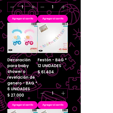
Agregar al carrito
Agregar al carrito
Decoración
Festón - BAG *
para baby
12 UNIDADES
shower o
Precio
$ 61.404
revelación de
genero - BAG *
6 UNIDADES
Precio
$ 27.000
Agregar al carrito
Agregar al carrito