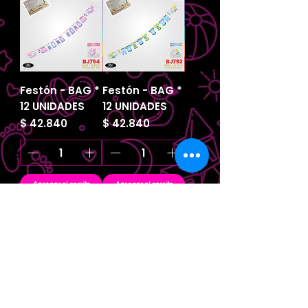
Festón - BAG *
Festón - BAG *
12 UNIDADES
12 UNIDADES
Precio
Precio
$ 42.840
$ 42.840
Agregar al carrito
Agregar al carrito
Accesorio