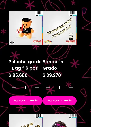
Peluche grado
Banderín
- Bag * 6 pcs
Grado
Precio
Precio
$ 85.680
$ 39.270
Agregar al carrito
Agregar al carrito