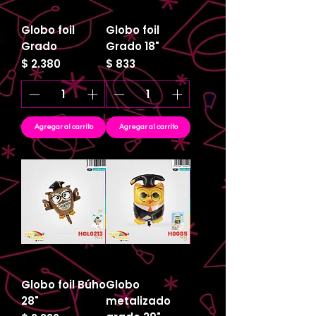
Globo foil
Globo foil
Grado
Grado 18"
Precio
Precio
$ 2.380
$ 833
Agregar al carrito
Agregar al carrito
Globo foil Búho
Globo
28"
metalizado