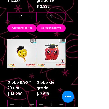
grado 29"
Precio
$ 3.332
Precio
$ 3.332
Agregar al carrito
Agregar al carrito
Globo BAG *
Globo de
20 UND
grado
Precio
Precio
$ 14.280
$ 2.618