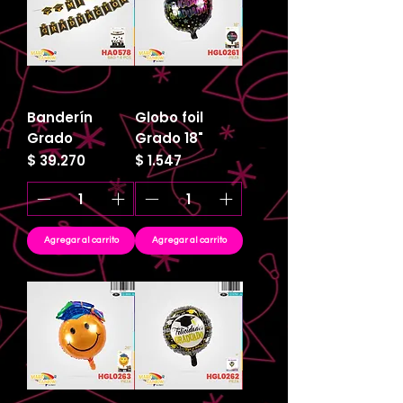
Banderín
Globo foil
Grado
Grado 18"
Precio
Precio
$ 39.270
$ 1.547
Agregar al carrito
Agregar al carrito