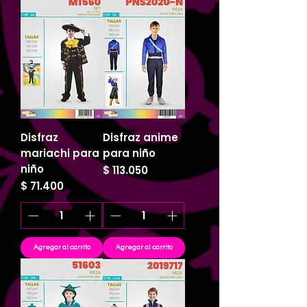
Disfraz
Disfraz anime
mariachi para
para niño
niño
Precio
$ 113.050
Precio
$ 71.400
Agregar al carrito
Agregar al carrito