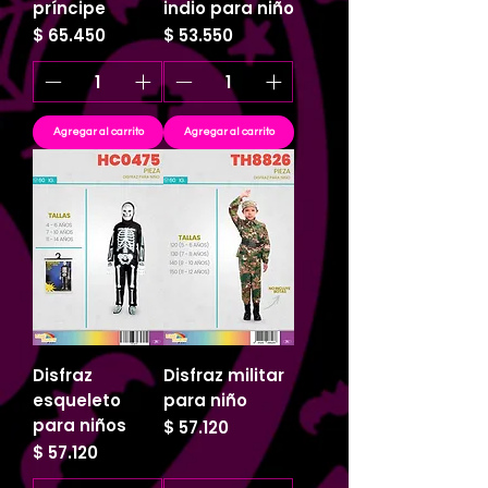
príncipe
indio para niño
Precio
Precio
$ 65.450
$ 53.550
Agregar al carrito
Agregar al carrito
Disfraz
Disfraz militar
esqueleto
para niño
para niños
Precio
$ 57.120
Precio
$ 57.120