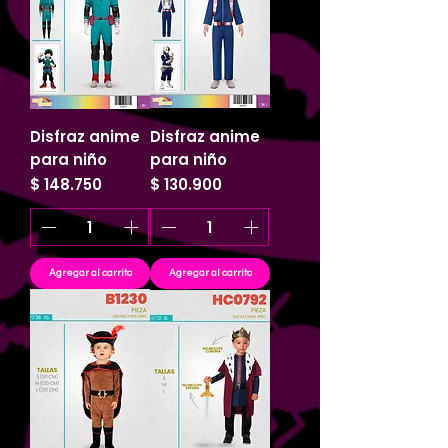
Disfraz anime
Disfraz anime
para niño
para niño
Precio
Precio
$ 148.750
$ 130.900
Agregar al carrito
Agregar al carrito