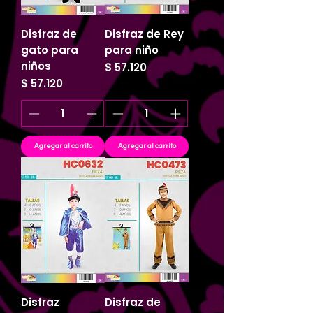
Disfraz de
Disfraz de Rey
gato para
para niño
niños
Precio
$ 57.120
Precio
$ 57.120
Agregar al carrito
Agregar al carrito
Disfraz
Disfraz de