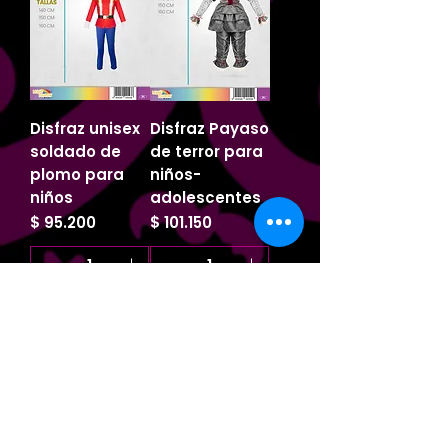
Disfraz unisex
Disfraz Payaso
soldado de
de terror para
plomo para
niños-
niños
adolescentes
Precio
Precio
$ 95.200
$ 101.150
Agregar al carrito
Agregar al carrito