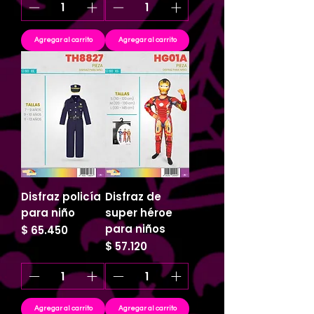
Agregar al carrito
Agregar al carrito
Disfraz policía
Disfraz de
para niño
super héroe
para niños
Precio
$ 65.450
Precio
$ 57.120
Agregar al carrito
Agregar al carrito