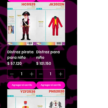
Disfraz pirata
Disfraz para
para niño
niño
Precio
Precio
$ 57.120
$ 101.150
Agregar al carrito
Agregar al carrito