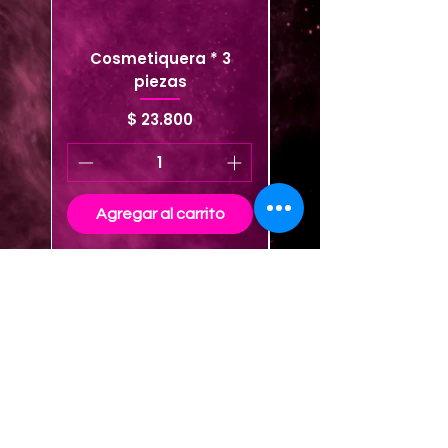
Cosmetiquera * 3
Cosmetiquera viaje
piezas
Precio
$ 23.800
Agregar al carrito
Agregar al carrito