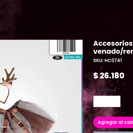
Accesorios
venado/re
SKU: HC0741
Pr
$ 26.180
Cantidad
*
Agregar al car