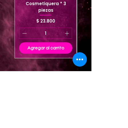
Cosmetiquera * 3
Cosmetiquera viaje
piezas
Precio
$ 23.800
Agregar al carrito
Agregar al carrito