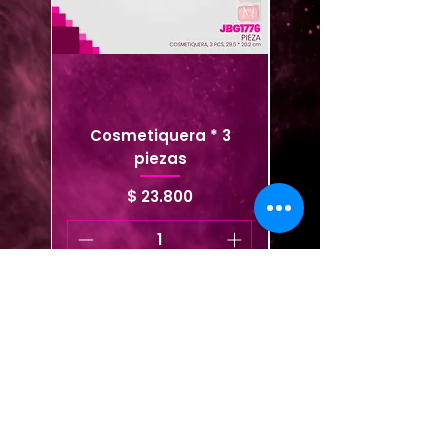
Cosmetiquera * 3
Cosmetiquera viaje
piezas
Precio
$ 23.800
Agregar al carrito
Agregar al carrito