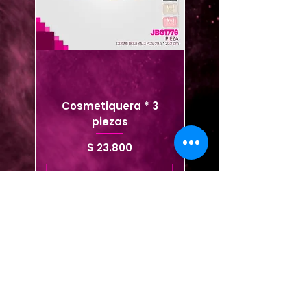
Cosmetiquera * 3
Cosmetiquera viaje
piezas
Precio
$ 23.800
Agregar al carrito
Agregar al carrito