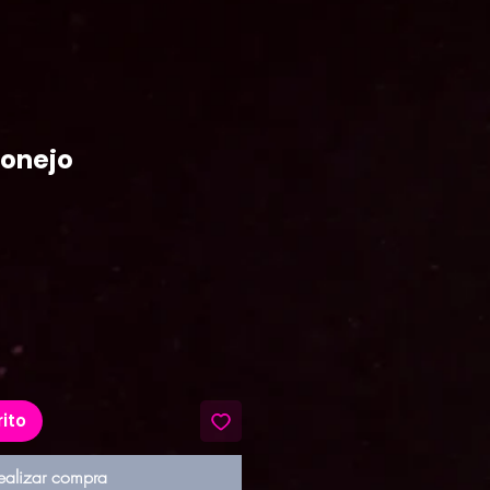
onejo
ecio
rito
ealizar compra