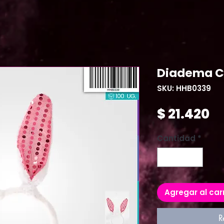
Diadema C
SKU: HHB0339
Pr
$ 21.420
Cantidad
*
Agregar al car
R