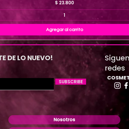
Precio
$ 23.800
Agregar al carrito
Siguen
TE DE LO NUEVO!
redes
COSMET
SUBSCRIBE
Nosotros