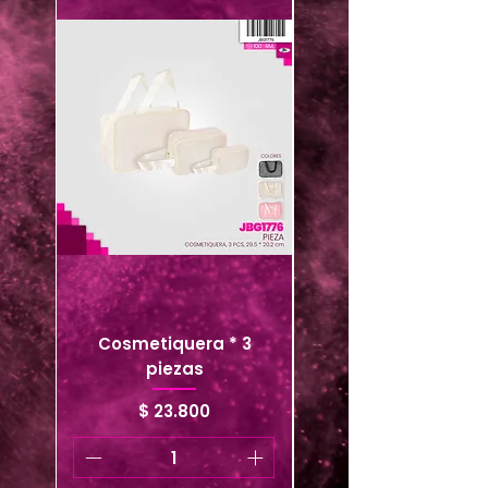
Cosmetiquera * 3
Cosmetiquera viaje
piezas
Precio
$ 23.800