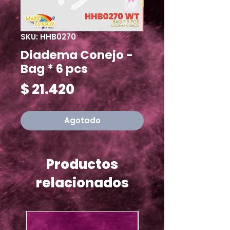
SKU: HHB0270
Diadema Conejo -
Bag * 6 pcs
Precio
$ 21.420
Agotado
Productos
relacionados