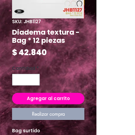
SKU: JHB1127
Diadema textura -
Bag * 12 piezas
Precio
$ 42.840
Cantidad
*
Agregar al carrito
Realizar compra
Bag surtido