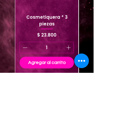
Cosmetiquera * 3
Cosmetiquera viaje
piezas
Precio
$ 23.800
Agregar al carrito
Agregar al carrito