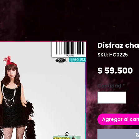
Disfraz cha
SKU: HC0225
P
$ 59.500
Cantidad
*
Agregar al car
R