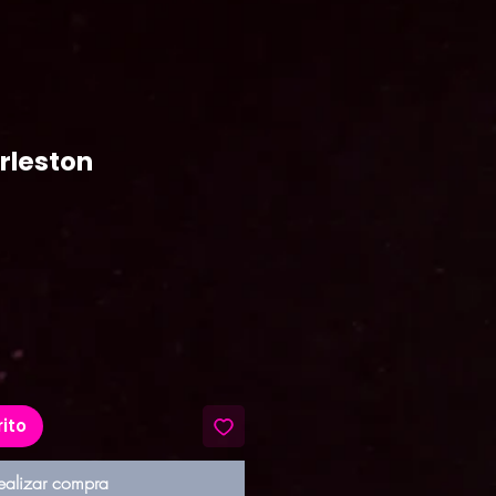
rleston
recio
rito
ealizar compra