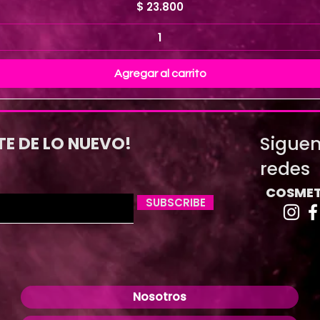
Precio
$ 23.800
Agregar al carrito
Siguen
TE DE LO NUEVO!
redes
COSMET
SUBSCRIBE
Nosotros