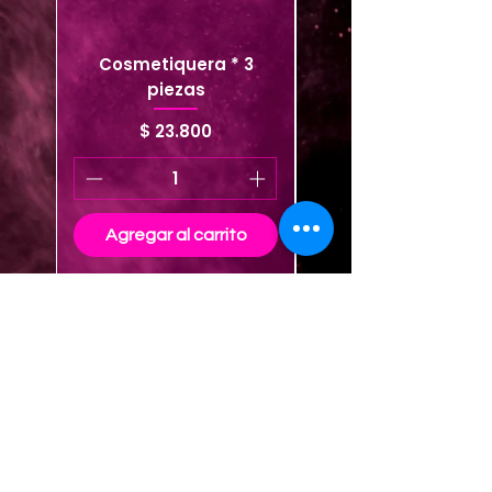
Cosmetiquera * 3
Cosmetiquera viaje
piezas
Precio
$ 23.800
Agregar al carrito
Agregar al carrito