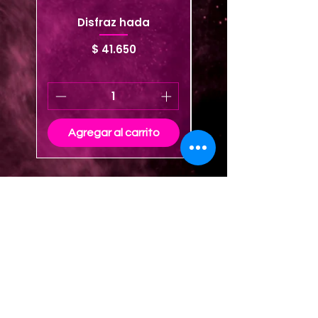
Disfraz hada
Precio
$ 41.650
Agregar al carrito
Agregar al carrito