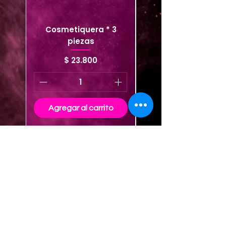
Cosmetiquera * 3
Cosmetiquera viaje
piezas
Precio
$ 23.800
Agregar al carrito
Agregar al carrito