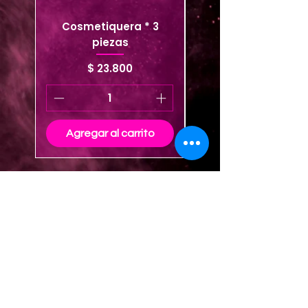
Cosmetiquera * 3
Cosmetiquera viaje
piezas
Precio
$ 23.800
Agregar al carrito
Agregar al carrito