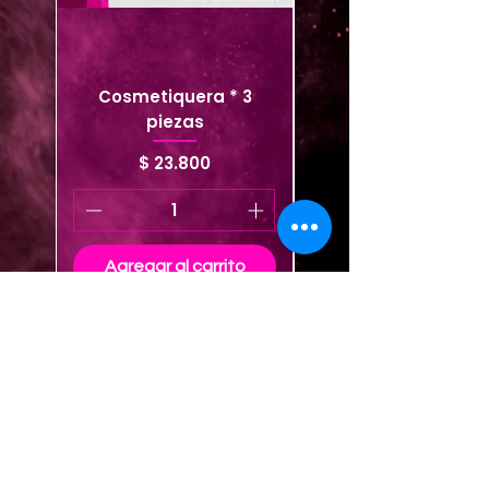
Cosmetiquera * 3
Cosmetiquera viaje
piezas
Precio
$ 23.800
Agregar al carrito
Agregar al carrito