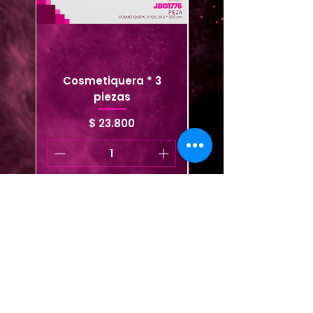
Cosmetiquera * 3
Cosmetiquera viaje
piezas
Precio
$ 23.800
Agregar al carrito
Agregar al carrito