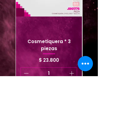
Cosmetiquera * 3
Cosmetiquera viaje
piezas
Precio
$ 23.800
Agregar al carrito
Agregar al carrito