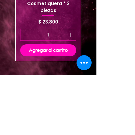
Cosmetiquera * 3
Cosmetiquera viaje
piezas
Precio
$ 23.800
Agregar al carrito
Agregar al carrito