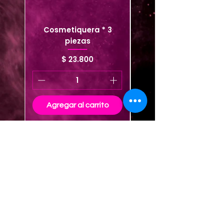
Cosmetiquera * 3
Cosmetiquera viaje
piezas
Precio
$ 23.800
Agregar al carrito
Agregar al carrito