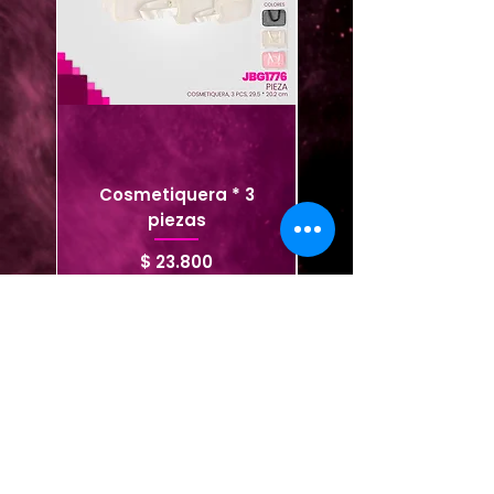
Cosmetiquera * 3
Cosmetiquera viaje
piezas
Precio
$ 23.800
Agregar al carrito
Agregar al carrito