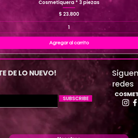
Cosmetiquera * 3 piezas
Precio
$ 23.800
Agregar al carrito
Siguen
TE DE LO NUEVO!
redes
COSMET
SUBSCRIBE