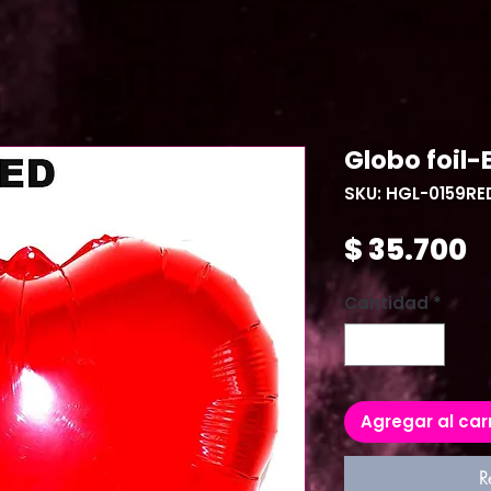
Globo foil
SKU: HGL-0159RE
P
$ 35.700
Cantidad
*
Agregar al car
R