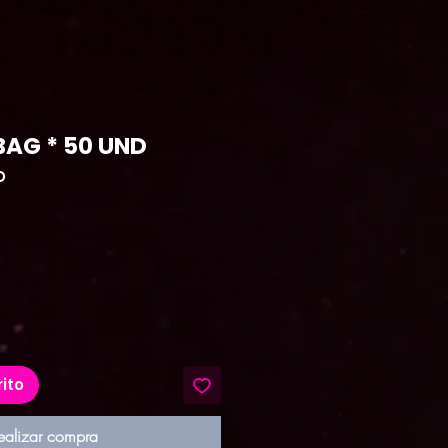
-BAG * 50 UND
D
recio
rito
ealizar compra