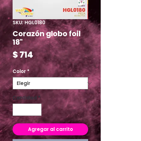
SKU: HGL0180
Corazón globo foil
18"
Precio
$ 714
Color
*
Cantidad
*
Agregar al carrito