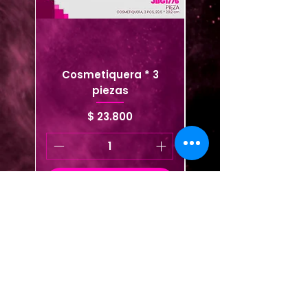
Cosmetiquera * 3
Cosmetiquera viaje
piezas
Precio
$ 23.800
Agregar al carrito
Agregar al carrito