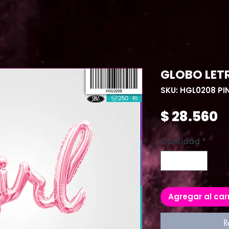
GLOBO LETR
SKU: HGL0208 PI
P
$ 28.560
Cantidad
*
Agregar al car
R