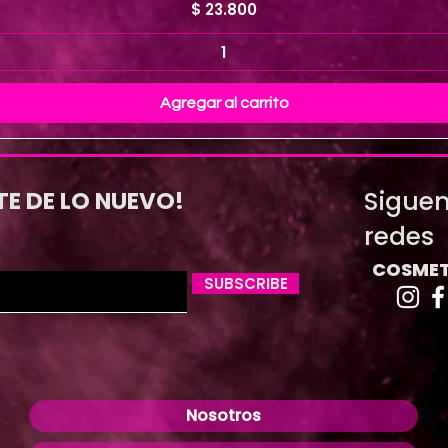
Precio
$ 23.800
Agregar al carrito
Siguen
TE DE LO NUEVO!
redes
COSMET
SUBSCRIBE
Nosotros