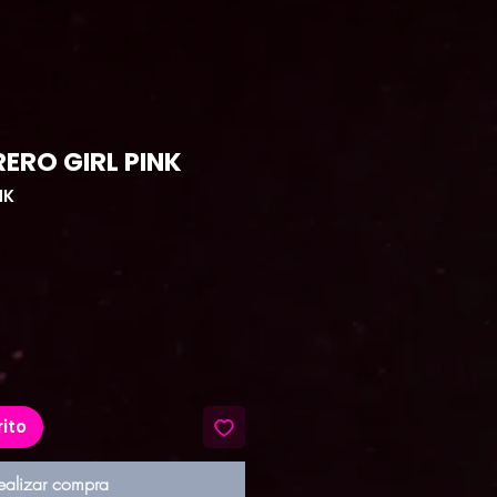
ERO GIRL PINK
NK
recio
rito
ealizar compra