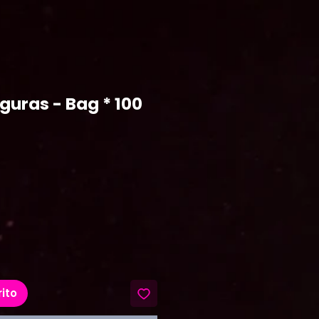
iguras - Bag * 100
ecio
rito