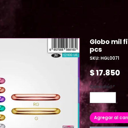
Globo mil f
pcs
SKU: HGL0071
Pr
$ 17.850
Cantidad
*
Agregar al car