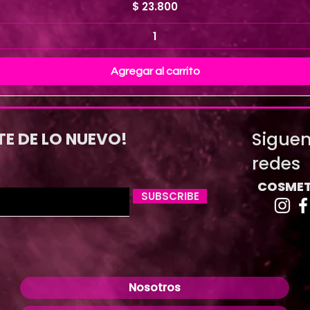
Precio
$ 23.800
Agregar al carrito
Siguen
TE DE LO NUEVO!
redes
COSMET
SUBSCRIBE
Nosotros