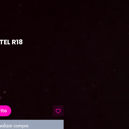
EL R18
recio
rito
ealizar compra