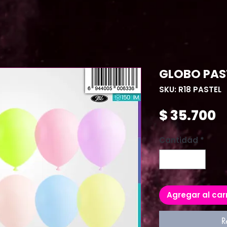
GLOBO PAST
SKU: R18 PASTEL
P
$ 35.700
Cantidad
*
Agregar al car
R