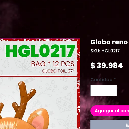
Globo reno
SKU: HGL0217
P
$ 39.984
Cantidad
*
Agregar al car
R