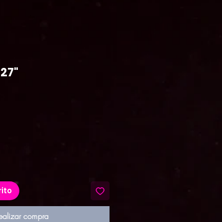
 27"
recio
rito
ealizar compra