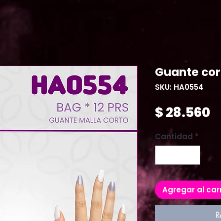
Guante cor
SKU: HA0554
P
$ 28.560
Cantidad
*
Agregar al car
R