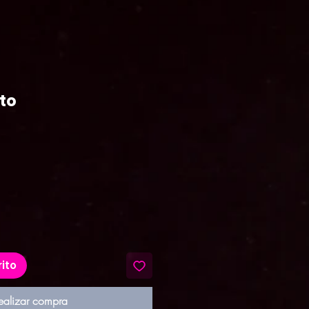
to
recio
rito
ealizar compra