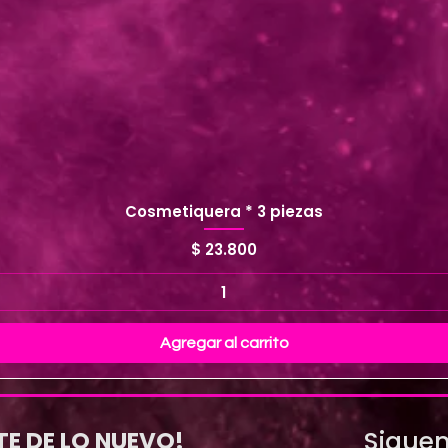
Cosmetiquera * 3 piezas
Precio
$ 23.800
Agregar al carrito
Siguen
TE DE LO NUEVO!